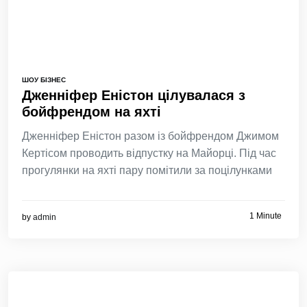
ШОУ БІЗНЕС
Дженніфер Еністон цілувалася з
бойфрендом на яхті
Дженніфер Еністон разом із бойфрендом Джимом
Кертісом проводить відпустку на Майорці. Під час
прогулянки на яхті пару помітили за поцілунками
1 Minute
by
admin