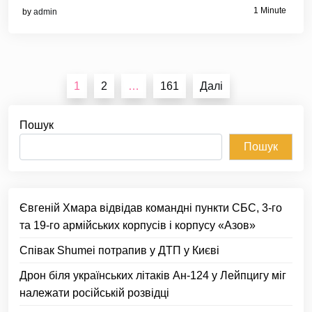
1 Minute
by
admin
Пагінація
1
2
…
161
Далі
записів
Пошук
Пошук
Євгеній Хмара відвідав командні пункти СБС, 3-го
та 19-го армійських корпусів і корпусу «Азов»
Співак Shumei потрапив у ДТП у Києві
Дрон біля українських літаків Ан-124 у Лейпцигу міг
належати російській розвідці