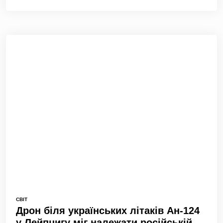
СВІТ
Дрон біля українських літаків Ан-124
у Лейпцигу міг належати російській