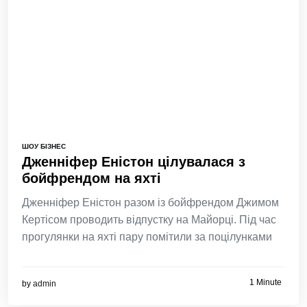
ШОУ БІЗНЕС
Дженніфер Еністон цілувалася з
бойфрендом на яхті
Дженніфер Еністон разом із бойфрендом Джимом
Кертісом проводить відпустку на Майорці. Під час
прогулянки на яхті пару помітили за поцілунками
1 Minute
by
admin