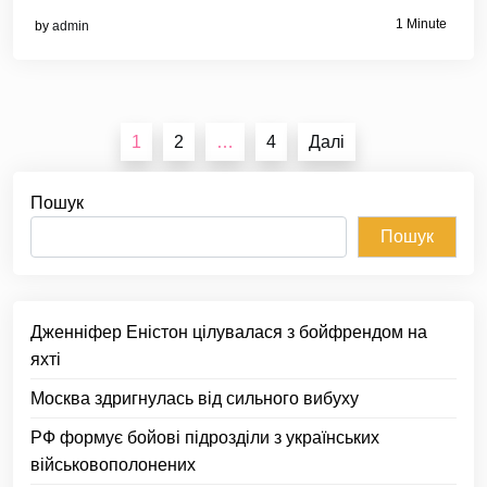
1 Minute
by
admin
Пагінація
1
2
…
4
Далі
записів
Пошук
Пошук
Дженніфер Еністон цілувалася з бойфрендом на
яхті
Москва здригнулась від сильного вибуху
РФ формує бойові підрозділи з українських
військовополонених