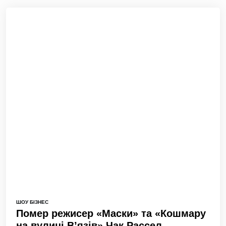
ШОУ БІЗНЕС
Помер режисер «Маски» та «Кошмару
на вулиці В’язів» Чак Рассел