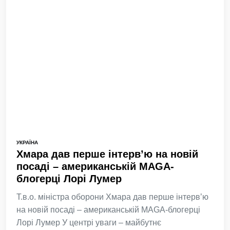
УКРАЇНА
Хмара дав перше інтервʼю на новій
посаді – американській MAGA-
блогерці Лорі Лумер
Т.в.о. міністра оборони Хмара дав перше інтервʼю
на новій посаді – американській MAGA-блогерці
Лорі Лумер У центрі уваги – майбутнє