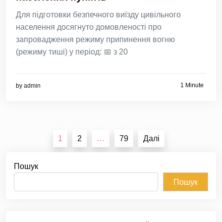
Для підготовки безпечного виїзду цивільного
населення досягнуто домовленості про
запровадження режиму припинення вогню
(режиму тиші) у період: 📅 з 20
1 Minute
by
admin
Пагінація
1
2
…
79
Далі
записів
Пошук
Пошук