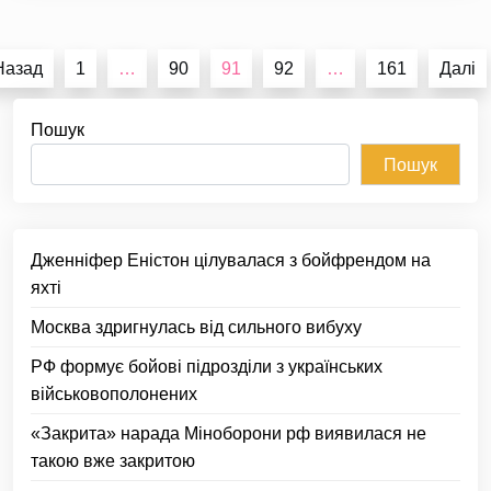
Пагінація
Назад
1
…
90
91
92
…
161
Далі
записів
Пошук
Пошук
Дженніфер Еністон цілувалася з бойфрендом на
яхті
Москва здригнулась від сильного вибуху
РФ формує бойові підрозділи з українських
військовополонених
«Закрита» нарада Міноборони рф виявилася не
такою вже закритою