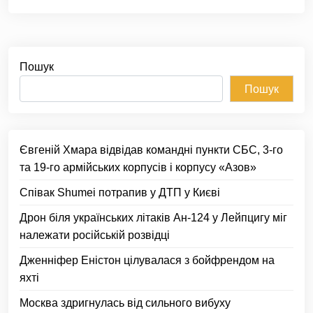
Пошук
Пошук
Євгеній Хмара відвідав командні пункти СБС, 3-го
та 19-го армійських корпусів і корпусу «Азов»
Співак Shumei потрапив у ДТП у Києві
Дрон біля українських літаків Ан-124 у Лейпцигу міг
належати російській розвідці
Дженніфер Еністон цілувалася з бойфрендом на
яхті
Москва здригнулась від сильного вибуху