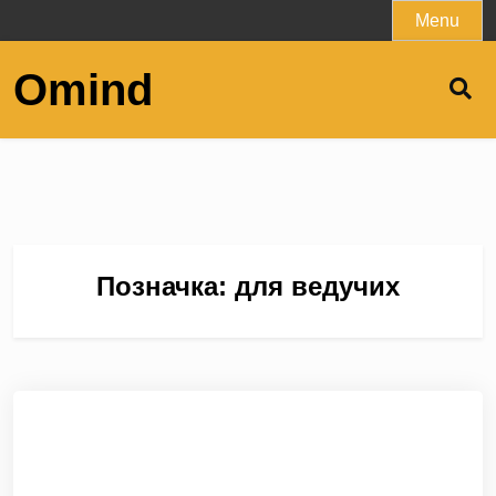
Skip
Menu
to
content
Omind
Позначка:
для ведучих