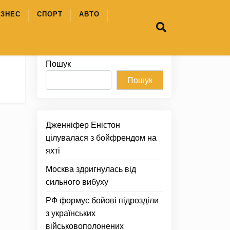
ІЗНЕС
СПОРТ
АВТО
Пошук
Пошук
Дженніфер Еністон
цілувалася з бойфрендом на
яхті
Москва здригнулась від
сильного вибуху
РФ формує бойові підрозділи
з українських
військовополонених