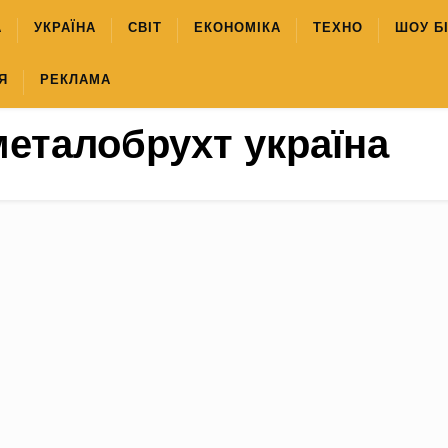
А
УКРАЇНА
СВІТ
ЕКОНОМІКА
ТЕХНО
ШОУ Б
Я
РЕКЛАМА
металобрухт україна