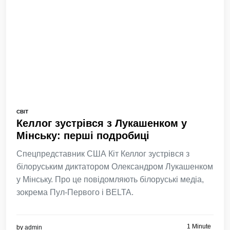
СВІТ
Келлог зустрівся з Лукашенком у
Мінську: перші подробиці
Спецпредставник США Кіт Келлог зустрівся з
білоруським диктатором Олександром Лукашенком
у Мінську. Про це повідомляють білоруські медіа,
зокрема Пул-Первого і BELTA.
1 Minute
by
admin