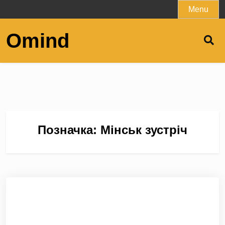
Skip
Menu
to
content
Omind
Позначка:
Мінськ зустріч