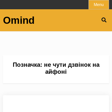
Skip
Menu
to
content
Omind
Позначка:
не чути дзвінок на
айфоні