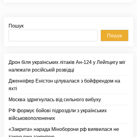
Пошук
Пошук
Дрон біля українських літаків Ан-124 у Лейпцигу міг
належати російській розвідці
Дженніфер Еністон цілувалася з бойфрендом на
яхті
Москва здригнулась від сильного вибуху
РФ формує бойові підрозділи з українських
військовополонених
«Закрита» нарада Міноборони рф виявилася не
такою вже закритою