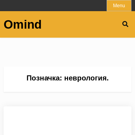
Skip
Menu
to
content
Omind
Позначка:
неврология.