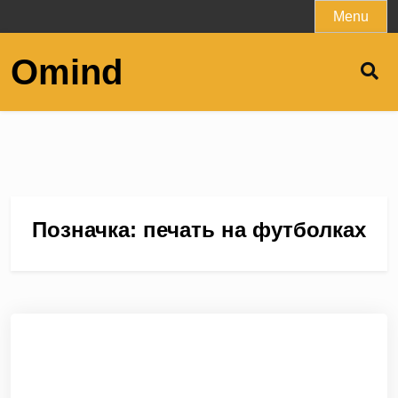
Skip
Menu
to
content
Omind
Позначка:
печать на футболках