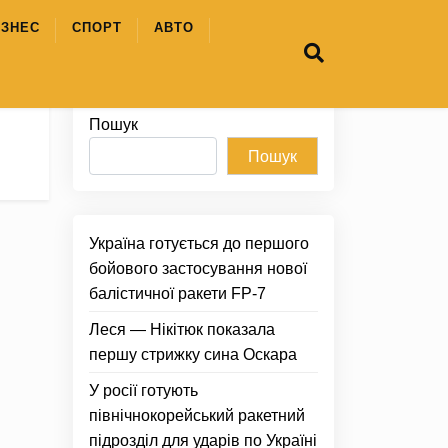
ІЗНЕС
СПОРТ
АВТО
Пошук
Пошук
Україна готується до першого
бойового застосування нової
балістичної ракети FP-7
Леся — Нікітюк показала
першу стрижку сина Оскара
У росії готують
північнокорейський ракетний
підрозділ для ударів по Україні