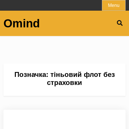
Skip
Menu
to
content
Omind
Позначка:
тіньовий флот без
страховки