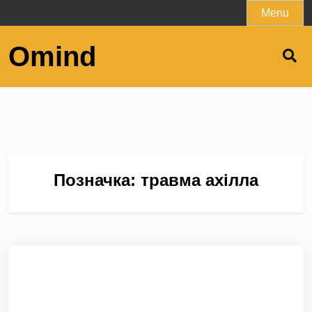
Skip
Menu
to
content
Omind
Позначка:
травма ахілла