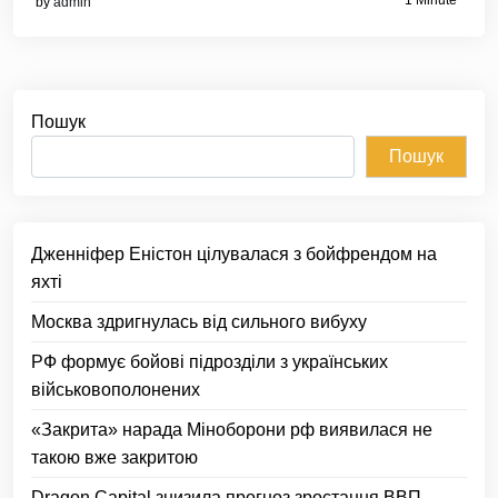
1 Minute
by
admin
Пошук
Пошук
Дженніфер Еністон цілувалася з бойфрендом на
яхті
Москва здригнулась від сильного вибуху
РФ формує бойові підрозділи з українських
військовополонених
«Закрита» нарада Міноборони рф виявилася не
такою вже закритою
Dragon Capital знизила прогноз зростання ВВП