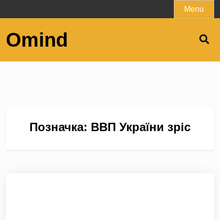
Skip
Menu
to
content
Omind
Позначка:
ВВП України зріс