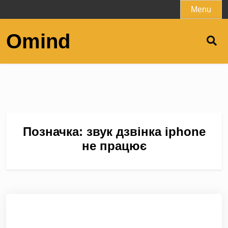
Skip
Menu
to
content
Omind
Позначка:
звук дзвінка iphone
не працює