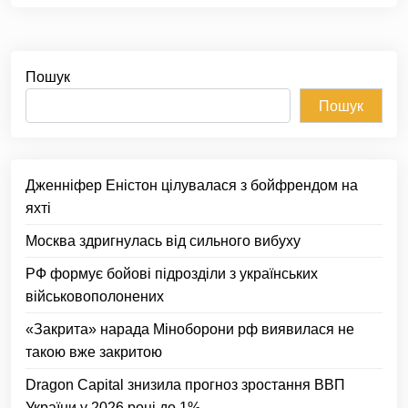
Пошук
Пошук
Дженніфер Еністон цілувалася з бойфрендом на
яхті
Москва здригнулась від сильного вибуху
РФ формує бойові підрозділи з українських
військовополонених
«Закрита» нарада Міноборони рф виявилася не
такою вже закритою
Dragon Capital знизила прогноз зростання ВВП
України у 2026 році до 1%