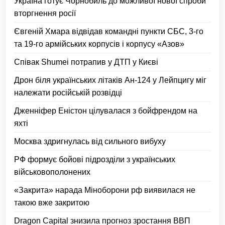
Україна готує Чорнобиль до можливої нової спроби
вторгнення росії
Євгеній Хмара відвідав командні пункти СБС, 3-го
та 19-го армійських корпусів і корпусу «Азов»
Співак Shumei потрапив у ДТП у Києві
Дрон біля українських літаків Ан-124 у Лейпцигу міг
належати російській розвідці
Дженніфер Еністон цілувалася з бойфрендом на
яхті
Москва здригнулась від сильного вибуху
РФ формує бойові підрозділи з українських
військовополонених
«Закрита» нарада Міноборони рф виявилася не
такою вже закритою
Dragon Capital знизила прогноз зростання ВВП