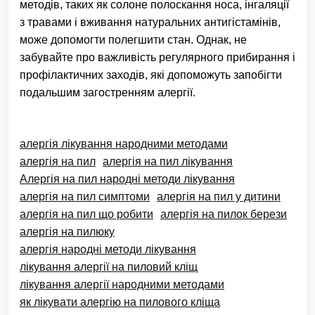
методів, таких як солоне полоскання носа, інгаляції
з травами і вживання натуральних антигістамінів,
може допомогти полегшити стан. Однак, не
забувайте про важливість регулярного прибирання і
профілактичних заходів, які допоможуть запобігти
подальшим загостренням алергії.
алергія лікування народними методами
алергія на пил
алергія на пил лікування
Алергія на пил народні методи лікування
алергія на пил симптоми
алергія на пил у дитини
алергія на пил що робити
алергія на пилок берези
алергія на пилюку
алергія народні методи лікування
лікування алергії на пиловий кліщ
лікування алергії народними методами
як лікувати алергію на пилового кліща