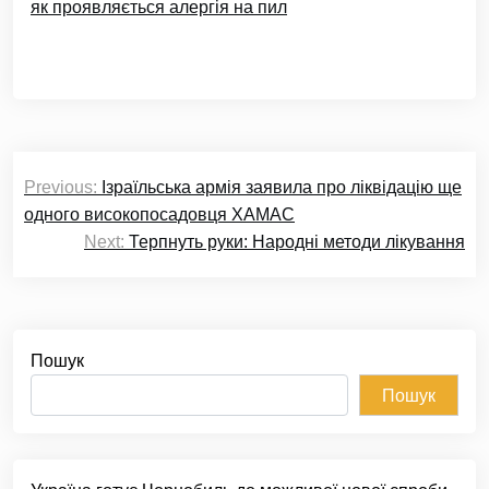
як проявляється алергія на пил
Навігація
Previous:
Ізраїльська армія заявила про ліквідацію ще
записів
одного високопосадовця ХАМАС
Next:
Терпнуть руки: Народні методи лікування
Пошук
Пошук