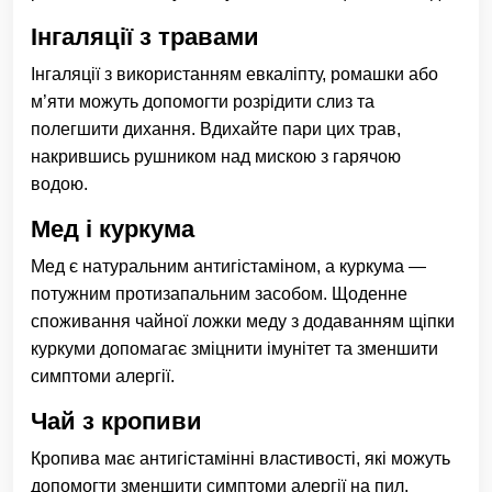
Інгаляції з травами
Інгаляції з використанням евкаліпту, ромашки або
м’яти можуть допомогти розрідити слиз та
полегшити дихання. Вдихайте пари цих трав,
накрившись рушником над мискою з гарячою
водою.
Мед і куркума
Мед є натуральним антигістаміном, а куркума —
потужним протизапальним засобом. Щоденне
споживання чайної ложки меду з додаванням щіпки
куркуми допомагає зміцнити імунітет та зменшити
симптоми алергії.
Чай з кропиви
Кропива має антигістамінні властивості, які можуть
допомогти зменшити симптоми алергії на пил.