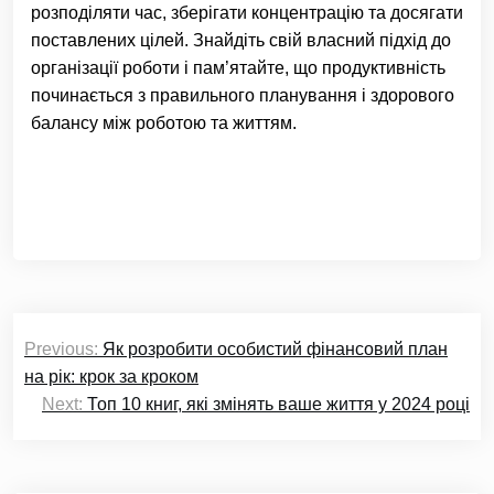
розподіляти час, зберігати концентрацію та досягати
поставлених цілей. Знайдіть свій власний підхід до
організації роботи і пам’ятайте, що продуктивність
починається з правильного планування і здорового
балансу між роботою та життям.
Навігація
Previous:
Як розробити особистий фінансовий план
записів
на рік: крок за кроком
Next:
Топ 10 книг, які змінять ваше життя у 2024 році