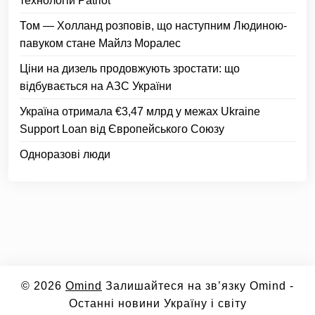
технологій Patriot
Том — Холланд розповів, що наступним Людиною-
павуком стане Майлз Моралес
Ціни на дизель продовжують зростати: що
відбувається на АЗС України
Україна отримала €3,47 млрд у межах Ukraine
Support Loan від Європейського Союзу
Одноразові люди
© 2026
Omind
Залишайтеся на зв’язку Omind -
Останні новини Україну і світу