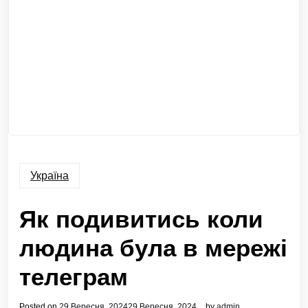
Україна
Як подивитись коли
людина була в мережі
телеграм
Posted on
29 Вересня, 2024
29 Вересня, 2024
by
admin