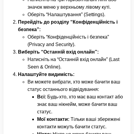
значок меню у верхньому лівому куті.
Оберіть “Налаштування” (Settings).
Перейдіть до розділу “Конфіденційність і
безпека”:
Оберіть “Конфіденційність і безпека”
(Privacy and Security).
Виберіть “Останній вхід онлайн”:
Натисніть на “Останній вхід онлайн” (Last
Seen & Online).
Налаштуйте видимість:
Ви можете вибрати, хто може бачити ваш
статус останнього відвідування:
Всі:
Будь-хто, хто має ваш контакт або
знає ваш нікнейм, може бачити ваш
статус.
Мої контакти:
Тільки ваші збережені
контакти можуть бачити статус.