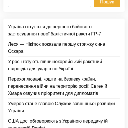
Пошук
Україна готується до першого бойового
застосування нової балістичної ракети FP-7
Леся — Нікітюк показала першу стрижку сина
Оскара
У росії готують північнокорейський ракетний
підрозділ для ударів по Україні
Перехоплювачі, кошти на безпеку країни,
перенесення війни на територію росії: Євгеній
Хмара озвучив пріоритети для дипломатів
Умеров стане главою Служби зовнішньої розвідки
України
США досі обговорюють з Україною передачу їй