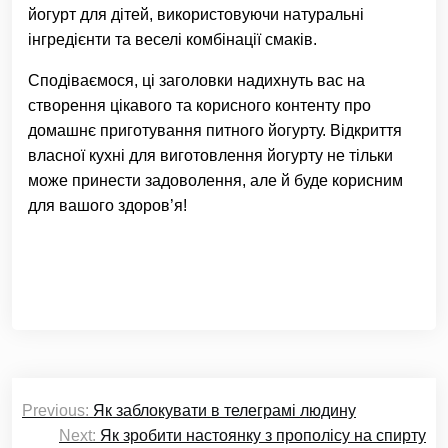
йогурт для дітей, використовуючи натуральні
інгредієнти та веселі комбінації смаків.
Сподіваємося, ці заголовки надихнуть вас на
створення цікавого та корисного контенту про
домашнє приготування питного йогурту. Відкриття
власної кухні для виготовлення йогурту не тільки
може принести задоволення, але й буде корисним
для вашого здоров’я!
Навігація
Previous:
Як заблокувати в телеграмі людину
записів
Next:
Як зробити настоянку з прополісу на спирту