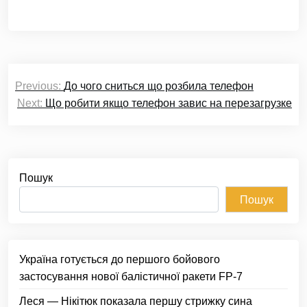
Навігація
Previous:
До чого сниться що розбила телефон
записів
Next:
Що робити якщо телефон завис на перезагрузке
Пошук
Пошук
Україна готується до першого бойового
застосування нової балістичної ракети FP-7
Леся — Нікітюк показала першу стрижку сина