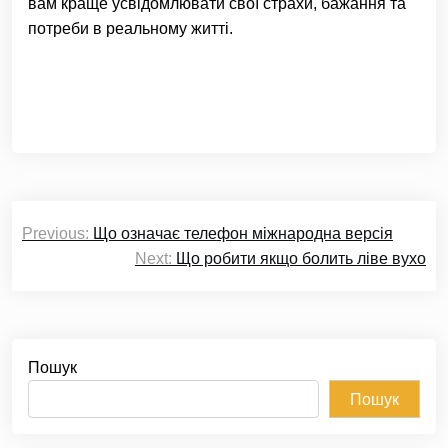
вам краще усвідомлювати свої страхи, бажання та
потреби в реальному житті.
Навігація
Previous:
Що означає телефон міжнародна версія
записів
Next:
Що робити якщо болить ліве вухо
Пошук
Пошук