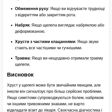
Обмеження руху
: Якщо ви відчуваєте труднощі
з відкриттям або закриттям рота.
Набряк
: Якщо щелепа виглядає набряклою або
деформованою.
Хрусти з частими клацаннями
: Якщо звуки
стають все частішими чи гучнішими.
Травма
: Якщо ви нещодавно отримали травму
щелепи.
Висновок
Хруст у щелепі може бути звичайним явищем, але
інколи він сигналізує про більш серйозні проблеми.
Якщо симптоми супроводжуються болем, набряком
чи іншими тривожними знаками, не варто
відкладати візит до лікаря. Своєчасна діагностика і