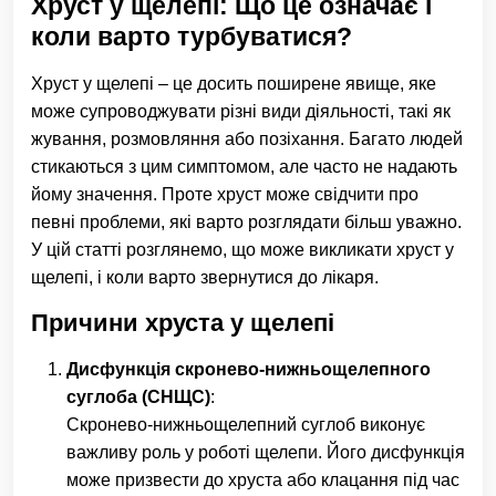
Хруст у щелепі: Що це означає і
коли варто турбуватися?
Хруст у щелепі – це досить поширене явище, яке
може супроводжувати різні види діяльності, такі як
жування, розмовляння або позіхання. Багато людей
стикаються з цим симптомом, але часто не надають
йому значення. Проте хруст може свідчити про
певні проблеми, які варто розглядати більш уважно.
У цій статті розглянемо, що може викликати хруст у
щелепі, і коли варто звернутися до лікаря.
Причини хруста у щелепі
Дисфункція скронево-нижньощелепного
суглоба (СНЩС)
:
Скронево-нижньощелепний суглоб виконує
важливу роль у роботі щелепи. Його дисфункція
може призвести до хруста або клацання під час