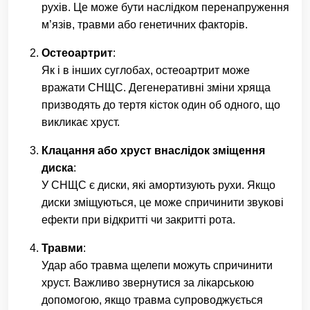
рухів. Це може бути наслідком перенапруження
м’язів, травми або генетичних факторів.
Остеоартрит
:
Як і в інших суглобах, остеоартрит може
вражати СНЩС. Дегенеративні зміни хряща
призводять до тертя кісток один об одного, що
викликає хруст.
Клацання або хруст внаслідок зміщення
диска
:
У СНЩС є диски, які амортизують рухи. Якщо
диски зміщуються, це може спричинити звукові
ефекти при відкритті чи закритті рота.
Травми
:
Удар або травма щелепи можуть спричинити
хруст. Важливо звернутися за лікарською
допомогою, якщо травма супроводжується