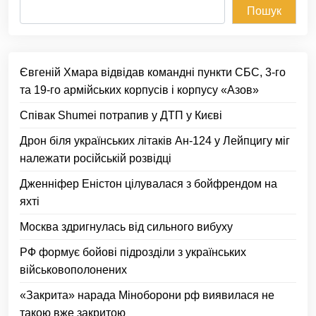
Пошук
Євгеній Хмара відвідав командні пункти СБС, 3-го
та 19-го армійських корпусів і корпусу «Азов»
Співак Shumei потрапив у ДТП у Києві
Дрон біля українських літаків Ан-124 у Лейпцигу міг
належати російській розвідці
Дженніфер Еністон цілувалася з бойфрендом на
яхті
Москва здригнулась від сильного вибуху
РФ формує бойові підрозділи з українських
військовополонених
«Закрита» нарада Міноборони рф виявилася не
такою вже закритою