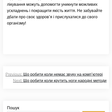
лікування можуть допомогти уникнути можливих
ускладнень і покращити якість життя. Не забувайте
дбати про своє здоров’я і прислухатися до свого
організму!
Навігація
Previous:
Що робити коли немає звуку на компʼютері
записів
Next:
Що робити коли крутить ноги народні методи
Пошук