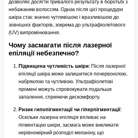
дозволяє досягти тривалого результату в боротьбі з
небажаним волоссям. Однак після цієї процедури
шкіра стає значно чутливішою і вразливішою до
зовнішніх факторів, зокрема до ультрафіолетового
(UV) випромінювання.
Чому засмагати після лазерної
епіляції небезпечно?
Підвищена чутливість шкіри
: Після лазерної
епіляції шкіра може залишитися почервонілою,
набряклою та чутливою. Ультрафіолетові
промені можуть спровокувати подальше
запалення, сприяючи дискомфорту.
Ризик гипопігментації чи гіперпігментації
:
Оскільки лазерна епіляція впливає на
пігментацію шкіри, засмага може викликати
нерівномірний розподіл меланіну, що