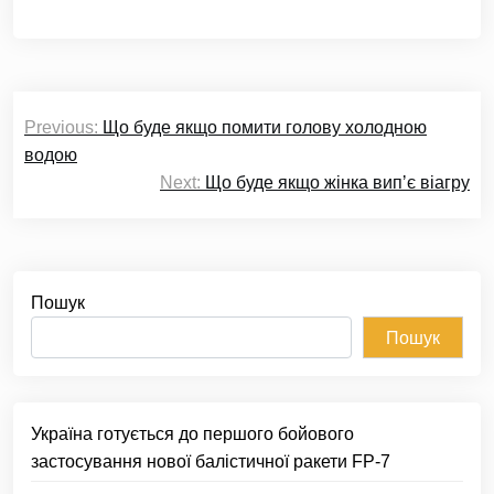
Навігація
Previous:
Що буде якщо помити голову холодною
записів
водою
Next:
Що буде якщо жінка випʼє віагру
Пошук
Пошук
Україна готується до першого бойового
застосування нової балістичної ракети FP-7