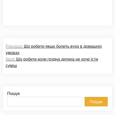
Навігація
Previous:
Що робити якщо болить вухо в домашніх
записів
умовах
Next:
Що робити коли грудна дитина не хоче їсти
суміш
Пошук
Пошук