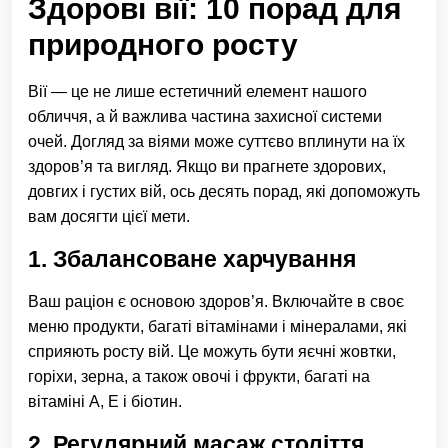
Здорові вії: 10 порад для
природного росту
Вії — це не лише естетичний елемент нашого
обличчя, а й важлива частина захисної системи
очей. Догляд за віями може суттєво вплинути на їх
здоров’я та вигляд. Якщо ви прагнете здорових,
довгих і густих вій, ось десять порад, які допоможуть
вам досягти цієї мети.
1. Збалансоване харчування
Ваш раціон є основою здоров’я. Включайте в своє
меню продукти, багаті вітамінами і мінералами, які
сприяють росту вій. Це можуть бути яєчні жовтки,
горіхи, зерна, а також овочі і фрукти, багаті на
вітаміні А, Е і біотин.
2. Регулярний масаж століття