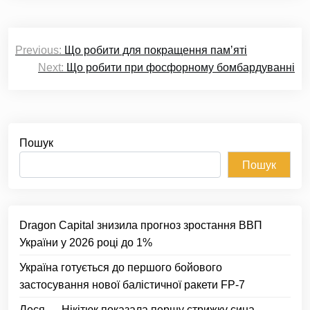
Навігація
Previous:
Що робити для покращення памʼяті
записів
Next:
Що робити при фосфорному бомбардуванні
Пошук
Пошук
Dragon Capital знизила прогноз зростання ВВП
України у 2026 році до 1%
Україна готується до першого бойового
застосування нової балістичної ракети FP-7
Леся — Нікітюк показала першу стрижку сина