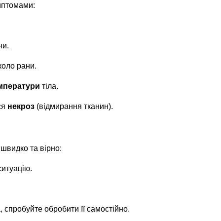
мптомами:
ни.
оло рани.
емператури
тіла.
ся
некроз
(відмирання тканин).
 швидко та вірно:
ситуацію.
 спробуйте обробити її самостійно.