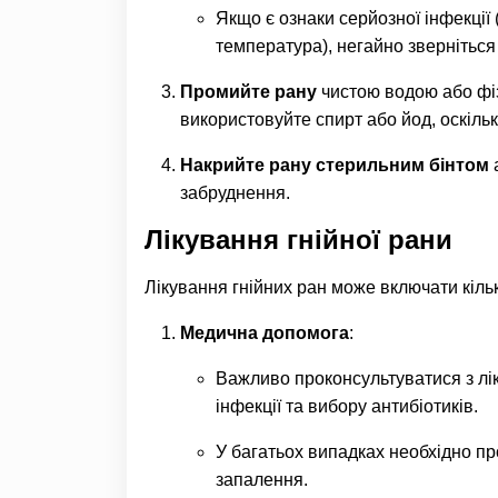
Якщо є ознаки серйозної інфекції 
температура), негайно зверніться 
Промийте рану
чистою водою або фіз
використовуйте спирт або йод, оскіль
Накрийте рану стерильним бінтом
а
забруднення.
Лікування гнійної рани
Лікування гнійних ран може включати кільк
Медична допомога
:
Важливо проконсультуватися з лі
інфекції та вибору антибіотиків.
У багатьох випадках необхідно пр
запалення.