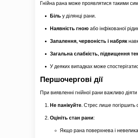
Гнійна рана може проявлятися такими си
Біль
у ділянці рани.
Наявність гною
або інфікованої ріди
Запалення, червоність і набряк
навк
Загальна слабкість, підвищення т
У деяких випадках може спостерігати
Першочергові дії
При виявленні гнійної рани важливо діяти
Не панікуйте
. Стрес лише погіршить 
Оцініть стан рани
:
Якщо рана поверхнева і невелика,