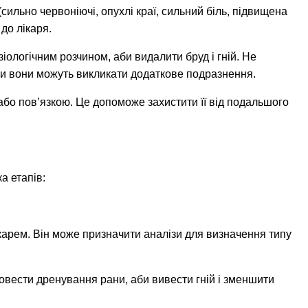
(сильно червоніючі, опухлі краї, сильний біль, підвищена
до лікаря.
іологічним розчином, аби видалити бруд і гній. Не
ки вони можуть викликати додаткове подразнення.
бо пов’язкою. Це допоможе захистити її від подальшого
а етапів:
карем. Він може призначити аналізи для визначення типу
овести дренування рани, аби вивести гній і зменшити