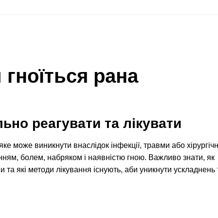
 гноїться рана
льно реагувати та лікувати
ке може виникнути внаслідок інфекції, травми або хірургіч
ням, болем, набряком і наявністю гною. Важливо знати, як
и та які методи лікування існують, аби уникнути ускладнень 