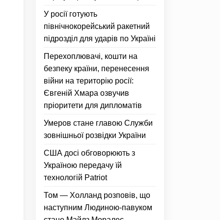
У росії готують
північнокорейський ракетний
підрозділ для ударів по Україні
Перехоплювачі, кошти на
безпеку країни, перенесення
війни на територію росії:
Євгеній Хмара озвучив
пріоритети для дипломатів
Умеров стане главою Служби
зовнішньої розвідки України
США досі обговорюють з
Україною передачу їй
технологій Patriot
Том — Холланд розповів, що
наступним Людиною-павуком
стане Майлз Моралес