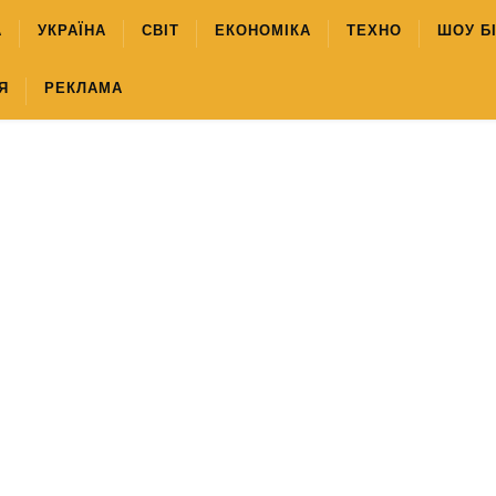
А
УКРАЇНА
СВІТ
ЕКОНОМІКА
ТЕХНО
ШОУ Б
Я
РЕКЛАМА