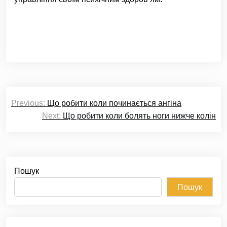
Навігація
Previous:
Що робити коли починається ангіна
записів
Next:
Що робити коли болять ноги нижче колін
Пошук
Пошук