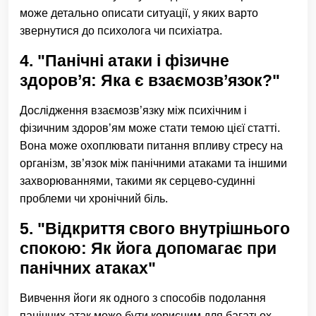
може детально описати ситуації, у яких варто
звернутися до психолога чи психіатра.
4. "Панічні атаки і фізичне
здоров’я: Яка є взаємозв’язок?"
Дослідження взаємозв’язку між психічним і
фізичним здоров’ям може стати темою цієї статті.
Вона може охоплювати питання впливу стресу на
організм, зв’язок між панічними атаками та іншими
захворюваннями, такими як серцево-судинні
проблеми чи хронічний біль.
5. "Відкриття свого внутрішнього
спокою: Як йога допомагає при
панічних атаках"
Вивчення йоги як одного з способів подолання
панічних атак може бути корисним для багатьох