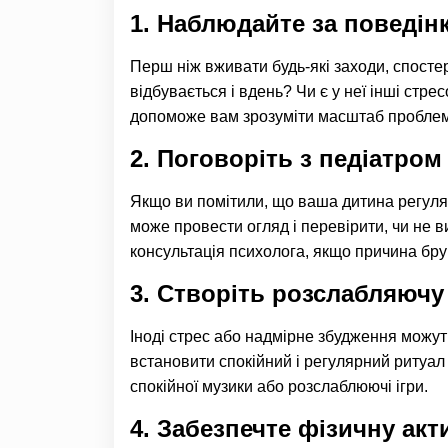
1.
Наблюдайте за поведін
Перш ніж вживати будь-які заходи, спостер
відбувається і вдень? Чи є у неї інші стре
допоможе вам зрозуміти масштаб пробле
2.
Поговоріть з педіатром
Якщо ви помітили, що ваша дитина регуляр
може провести огляд і перевірити, чи не 
консультація психолога, якщо причина бру
3.
Створіть розслабляючу
Іноді стрес або надмірне збудження можут
встановити спокійний і регулярний ритуа
спокійної музики або розслаблюючі ігри.
4.
Забезпечте фізичну акт