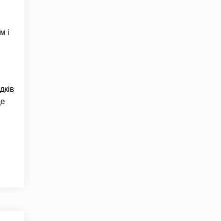
м і
дків
ще