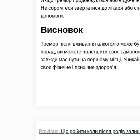
Якщо тремор продовжується або є дуже ін
Не соромтеся звертатися до лікаря або сп
допомоги.
Висновок
Тремор після вживання алкоголю може бу
порад, ви можете полегшити своє самопоч
завжди має бути на першому місці. Уника
своє фізичне і психічне здоров’я.
Навігація
Previous:
Що робити коли після родів зали
записів