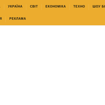
А
УКРАЇНА
СВІТ
ЕКОНОМІКА
ТЕХНО
ШОУ Б
Я
РЕКЛАМА