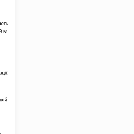
ують
айте
ції.
кій і