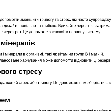
допомогти зменшити тривогу та стрес, які часто супроводж
 та дихайте повільно та глибоко. Вдихайте через ніс, затрим
те через рот. Це допоможе заспокоїти нервову систему.
 мінералів
 мінерали в організмі, такі як вітаміни групи B і магній.
лансоване харчування може допомогти відновити ці резерва
ового стресу
одатковий стрес або тривогу. Це допоможе вам зберігати спо
рем