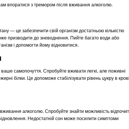
 вам впоратися з тремором після вживання алкоголю.
ану — це забезпечити свій організм достатньою кількістю
може призводити до зневоднення. Пийте багато води або
ганізм і допомогти йому відновитися.
я
 ваше самопочуття. Спробуйте вживати легкі, але поживні
ежирні білки. Це допоможе стабілізувати рівень цукру в крові
 вживання алкоголю. Спробуйте знайти можливість відпочи
 відновлення. Недостатній сон може посилити симптоми