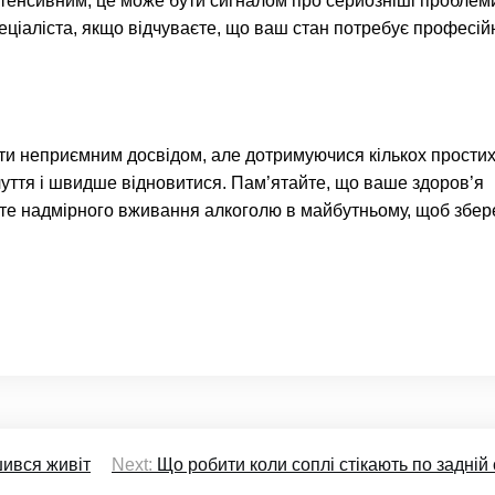
тенсивним, це може бути сигналом про серйозніші проблем
еціаліста, якщо відчуваєте, що ваш стан потребує професій
ти неприємним досвідом, але дотримуючися кількох прости
уття і швидше відновитися. Пам’ятайте, що ваше здоров’я
йте надмірного вживання алкоголю в майбутньому, щоб збер
шився живіт
Next:
Що робити коли соплі стікають по задній 