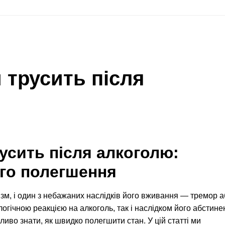
 трусить після
усить після алкоголю:
го полегшення
ізм, і один з небажаних наслідків його вживання — тремор 
ологічною реакцією на алкоголь, так і наслідком його абстинен
иво знати, як швидко полегшити стан. У цій статті ми