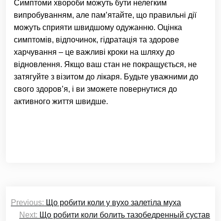
Симптоми хвороби можуть бути нелегким
випробуванням, але пам’ятайте, що правильні дії
можуть сприяти швидшому одужанню. Оцінка
симптомів, відпочинок, гідратація та здорове
харчування – це важливі кроки на шляху до
відновлення. Якщо ваш стан не покращується, не
затягуйте з візитом до лікаря. Будьте уважними до
свого здоров’я, і ви зможете повернутися до
активного життя швидше.
Навігація
Previous:
Що робити коли у вухо залетіла муха
записів
Next:
Що робити коли болить тазобедренный сустав