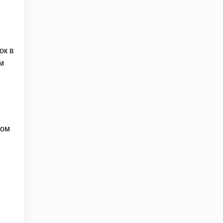
ок в
ом
ром