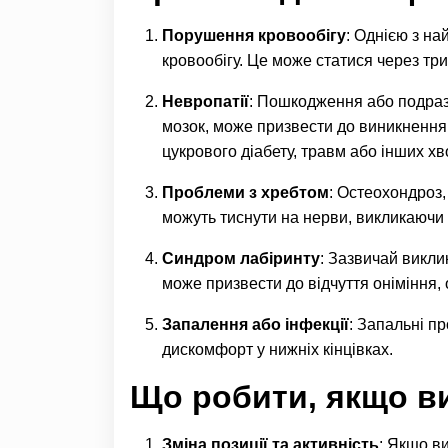
Порушення кровообігу
: Однією з н
кровообігу. Це може статися через тр
Невропатії
: Пошкодження або подразн
мозок, може призвести до виникнення
цукрового діабету, травм або інших хв
Проблеми з хребтом
: Остеохондроз,
можуть тиснути на нерви, викликаючи о
Синдром лабіринту
: Зазвичай викл
може призвести до відчуття оніміння, 
Запалення або інфекції
: Запальні пр
дискомфорт у нижніх кінцівках.
Що робити, якщо в
Зміна позиції та активність
: Якщо в