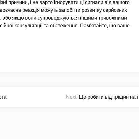
зні причини, і не варто ігнорувати ці сигнали від вашого
воєчасна реакція можуть запобігти розвитку серйозних
, або якщо вони супроводжуються іншими тривожними
сійної консультації та обстеження. Пам’ятайте, що ваше
ота
Next:
Що робити від тріщин на 