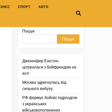
ІЗНЕС
СПОРТ
АВТО
Пошук
Пошук
Дженніфер Еністон
цілувалася з бойфрендом на
яхті
Москва здригнулась від
сильного вибуху
РФ формує бойові підрозділи
з українських
військовополонених