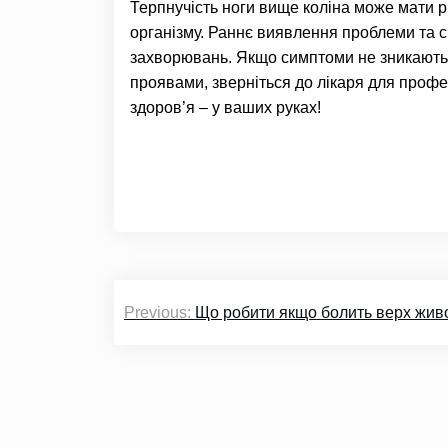
Терпнучість ноги вище коліна може мати рі
організму. Раннє виявлення проблеми та с
захворювань. Якщо симптоми не зникають
проявами, зверніться до лікаря для профе
здоров’я – у ваших руках!
Навігація
Previous:
Що робити якщо болить верх жив
записів