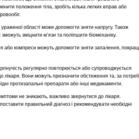
мінити положення тіла, зробіть кілька легких вправ або
ровообіг.
 ураженої області може допомогти зняти напругу. Також
і зможуть зміцнити м’язи та поліпшити біомеханіку.
ня або компреси можуть допомогти зняти запалення, покра
ерпнучість регулярно повторюється або супроводжується
о лікаря. Вони можуть призначити обстеження та, за потреб
їдні протизапальні препарати або інші медикаменти.
симптоми не зникають, важливо звернутися до лікаря.
оставити правильний діагноз і рекомендувати необхідні