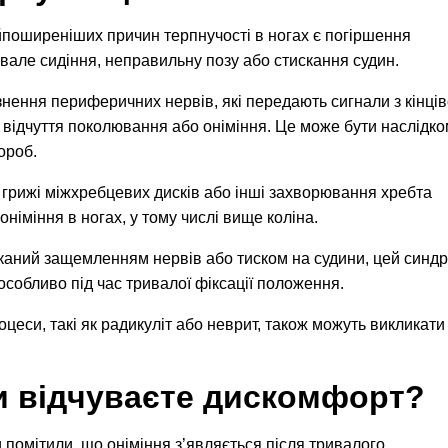
айпоширеніших причин терпнучості в ногах є погіршення
ивале сидіння, неправильну позу або стискання судин.
ення периферичних нервів, які передають сигнали з кінців
 відчуття поколювання або оніміння. Це може бути наслідк
ороб.
 грижі міжхребцевих дисків або інші захворювання хребта
німіння в ногах, у тому числі вище коліна.
иканий защемленням нервів або тиском на судини, цей синд
особливо під час тривалої фіксації положення.
оцеси, такі як радикуліт або неврит, також можуть викликати
и відчуваєте дискомфорт?
и помітили, що оніміння з’являється після тривалого