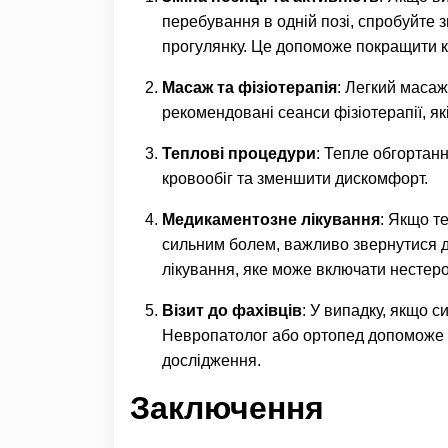
перебування в одній позі, спробуйте з
прогулянку. Це допоможе покращити к
Масаж та фізіотерапія
: Легкий масаж
рекомендовані сеанси фізіотерапії, як
Теплові процедури
: Тепле обгортан
кровообіг та зменшити дискомфорт.
Медикаментозне лікування
: Якщо т
сильним болем, важливо звернутися д
лікування, яке може включати нестеро
Візит до фахівців
: У випадку, якщо 
Невропатолог або ортопед допоможе п
дослідження.
Заключення