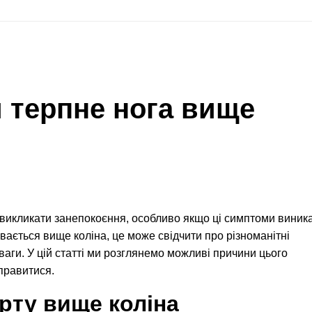
 терпне нога вище
 викликати занепокоєння, особливо якщо ці симптоми виник
увається вище коліна, це може свідчити про різноманітні
ваги. У цій статті ми розглянемо можливі причини цього
справитися.
ту вище коліна