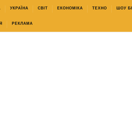
А
УКРАЇНА
СВІТ
ЕКОНОМІКА
ТЕХНО
ШОУ Б
Я
РЕКЛАМА