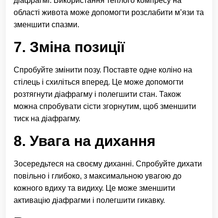
діафрагмі. Використання теплого компресу на
області живота може допомогти розслабити м’язи та
зменшити спазми.
7. Зміна позиції
Спробуйте змінити позу. Поставте одне коліно на
стілець і схиліться вперед. Це може допомогти
розтягнути діафрагму і полегшити стан. Також
можна спробувати сісти згорнутим, щоб зменшити
тиск на діафрагму.
8. Увага на дихання
Зосередьтеся на своєму диханні. Спробуйте дихати
повільно і глибоко, з максимальною увагою до
кожного вдиху та видиху. Це може зменшити
активацію діафрагми і полегшити гикавку.