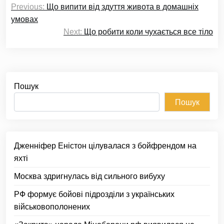
Previous:
Що випити від здуття живота в домашніх
записів
умовах
Next:
Що робити коли чухається все тіло
Пошук
Пошук
Дженніфер Еністон цілувалася з бойфрендом на
яхті
Москва здригнулась від сильного вибуху
РФ формує бойові підрозділи з українських
військовополонених