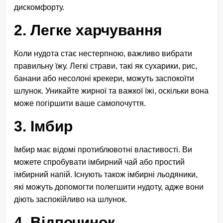
дискомфорту.
2. Легке харчування
Коли нудота стає нестерпною, важливо вибрати
правильну їжу. Легкі страви, такі як сухарики, рис,
банани або несолоні крекери, можуть заспокоїти
шлунок. Уникайте жирної та важкої їжі, оскільки вона
може погіршити ваше самопочуття.
3. Імбир
Імбир має відомі протиблювотні властивості. Ви
можете спробувати імбирний чай або простий
імбирний напій. Існують також імбирні льодяники,
які можуть допомогти полегшити нудоту, адже вони
діють заспокійливо на шлунок.
4. Відпочинок