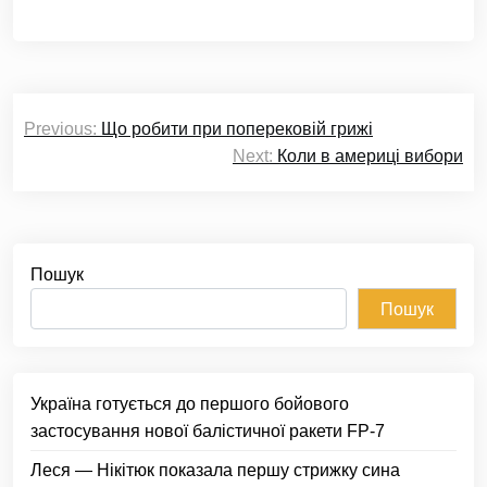
Навігація
Previous:
Що робити при поперековій грижі
записів
Next:
Коли в америці вибори
Пошук
Пошук
Україна готується до першого бойового
застосування нової балістичної ракети FP-7
Леся — Нікітюк показала першу стрижку сина