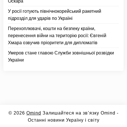
Оскара
У росії готують північнокорейський ракетний
підрозділ для ударів по Україні
Перехоплювачі, кошти на безпеку країни,
перенесення війни на територію росії: Євгеній
Хмара озвучив пріоритети для дипломатів
Умеров стане главою Служби зовнішньої розвідки
України
© 2026
Omind
Залишайтеся на зв’язку Omind -
Останні новини Україну і світу