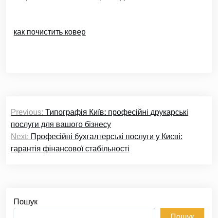
как почистить ковер
Навігація
Previous:
Типографія Київ: професійні друкарські
записів
послуги для вашого бізнесу
Next:
Професійні бухгалтерські послуги у Києві:
гарантія фінансової стабільності
Пошук
Пошук