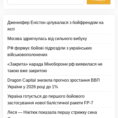
Дженніфер Еністон цілувалася з бойфрендом на
яхті
Москва здригнулась від сильного вибуху
РФ формує бойові підрозділи з українських
військовополонених
«Закрита» нарада Міноборони рф виявилася не
такою вже закритою
Dragon Capital знизила прогноз зростання ВВП
України у 2026 році до 1%
Україна готується до першого бойового
застосування нової балістичної ракети FP-7
Леся — Нікітюк показала першу стрижку сина