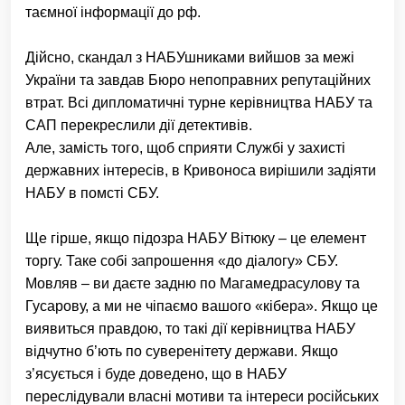
таємної інформації до рф.
Дійсно, скандал з НАБУшниками вийшов за межі
України та завдав Бюро непоправних репутаційних
втрат. Всі дипломатичні турне керівництва НАБУ та
САП перекреслили дії детективів.
Але, замість того, щоб сприяти Службі у захисті
державних інтересів, в Кривоноса вирішили задіяти
НАБУ в помсті СБУ.
Ще гірше, якщо підозра НАБУ Вітюку – це елемент
торгу. Таке собі запрошення «до діалогу» СБУ.
Мовляв – ви даєте задню по Магамедрасулову та
Гусарову, а ми не чіпаємо вашого «кібера». Якщо це
виявиться правдою, то такі дії керівництва НАБУ
відчутно б’ють по суверенітету держави. Якщо
з’ясується і буде доведено, що в НАБУ
переслідували власні мотиви та інтереси російських