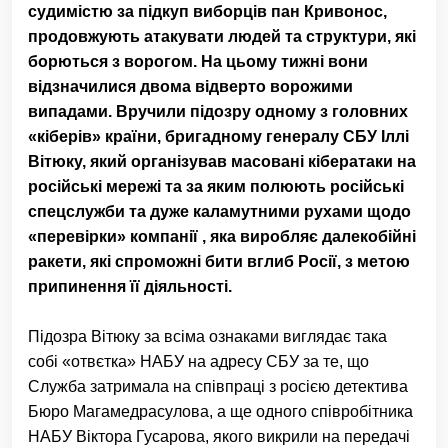
судимістю за підкуп виборців пан Кривонос,
продовжують атакувати людей та структури, які
борються з ворогом. На цьому тижні вони
відзначилися двома відверто ворожими
випадами. Вручили підозру одному з головних
«кіберів» країни, бригадному генералу СБУ Іллі
Вітюку, який організував масовані кібератаки на
російські мережі та за яким полюють російські
спецслужби та дуже каламутними рухами щодо
«перевірки» компанії , яка виробляє далекобійні
ракети, які спроможні бити вглиб Росії, з метою
припинення її діяльності.
Підозра Вітюку за всіма ознаками виглядає така
собі «отвєтка» НАБУ на адресу СБУ за те, що
Служба затримала на співпраці з росією детектива
Бюро Магамедрасулова, а ще одного співробітника
НАБУ Віктора Гусарова, якого викрили на передачі