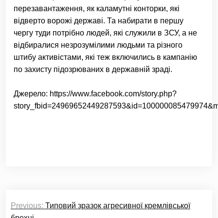
перезавантаження, як каламутні конторки, які
відверто ворожі державі. Та набирати в першу
чергу туди потрібно людей, які служили в ЗСУ, а не
відбиралися незрозумілими людьми та різного
штибу активістами, які теж включились в кампанію
по захисту підозрюваних в державній зраді.
Джерело: https://www.facebook.com/story.php?
story_fbid=24969652449287593&id=100000085479974&mi
Навігація
Previous:
Типовий зразок агресивної кремлівської
записів
брехні