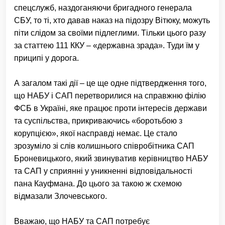
спецслужб, наздоганяючи бригадного генерала
СБУ, то ті, хто давав наказ на підозру Вітюку, можуть
піти слідом за своїми підлеглими. Тільки цього разу
за статтею 111 ККУ – «державна зрада». Туди їм у
приципі у дорога.
А загалом такі дії – це ще одне підтвердження того,
що НАБУ і САП перетворилися на справжню філію
ФСБ в Україні, яке працює проти інтересів держави
та суспільства, прикриваючись «боротьбою з
корупцією», якої насправді немає. Це стало
зрозуміло зі слів колишнього співробітника САП
Броневицького, який звинуватив керівництво НАБУ
та САП у сприянні у уникненні відповідальності
пана Кауфмана. До цього за такою ж схемою
відмазали Злочевського.
Вважаю, що НАБУ та САП потребує