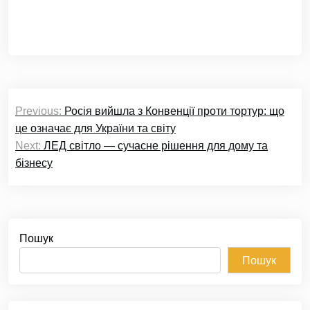
Навігація
Previous:
Росія вийшла з Конвенції проти тортур: що
записів
це означає для України та світу
Next:
ЛЕД світло — сучасне рішення для дому та
бізнесу
Пошук
Пошук