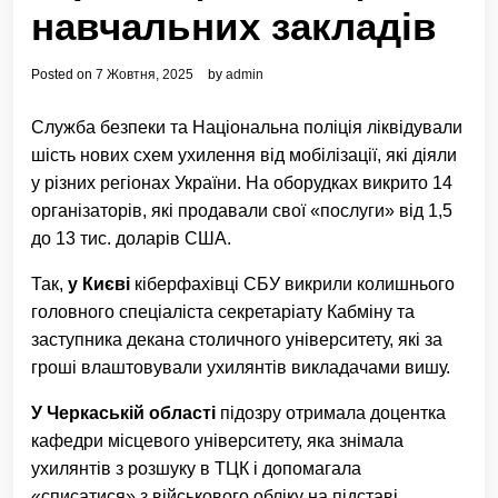
навчальних закладів
Posted on
7 Жовтня, 2025
by
admin
Служба безпеки та Національна поліція ліквідували
шість нових схем ухилення від мобілізації, які діяли
у різних регіонах України. На оборудках викрито 14
організаторів, які продавали свої «послуги» від 1,5
до 13 тис. доларів США.
Так,
у Києві
кіберфахівці СБУ викрили колишнього
головного спеціаліста секретаріату Кабміну та
заступника декана столичного університету, які за
гроші влаштовували ухилянтів викладачами вишу.
У Черкаській області
підозру отримала доцентка
кафедри місцевого університету, яка знімала
ухилянтів з розшуку в ТЦК і допомагала
«списатися» з військового обліку на підставі