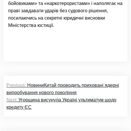
бойовиками» та «наркотерористами» і наполягає на
праві завдавати ударів без судового рішення,
посилаючись на секретні юридичні висновки
Міністерства юстиції.
Навігація
Previous:
НовиниКитай проводить приховані ядерні
записів
випробування нового покоління
Next:
Угорщина висунула Україні ультиматум щодо
кредиту ЄС