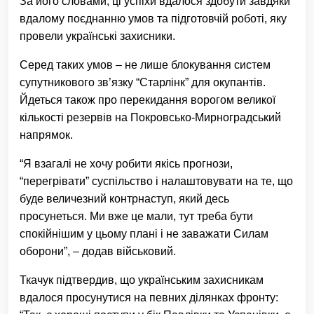
За його словами, ці успіхи вдалося здобути завдяки
вдалому поєднанню умов та підготовчій роботі, яку
провели українські захисники.
Серед таких умов – не лише блокування систем
супутникового зв’язку “Старлінк” для окупантів.
Йдеться також про перекидання ворогом великої
кількості резервів на Покровсько-Мирноградський
напрямок.
“Я взагалі не хочу робити якісь прогнози,
“перегрівати” суспільство і налаштовувати на те, що
буде величезний контрнаступ, який десь
просунеться. Ми вже це мали, тут треба бути
спокійнішим у цьому плані і не заважати Силам
оборони”, – додав військовий.
Ткачук підтвердив, що українським захисникам
вдалося просунутися на певних ділянках фронту: