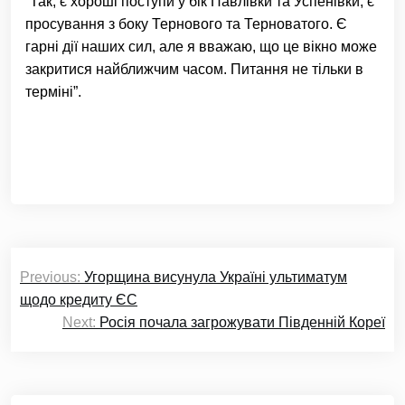
“Так, є хороші поступи у бік Павлівки та Успенівки, є
просування з боку Тернового та Терноватого. Є
гарні дії наших сил, але я вважаю, що це вікно може
закритися найближчим часом. Питання не тільки в
терміні”.
Навігація
Previous:
Угорщина висунула Україні ультиматум
записів
щодо кредиту ЄС
Next:
Росія почала загрожувати Південній Кореї