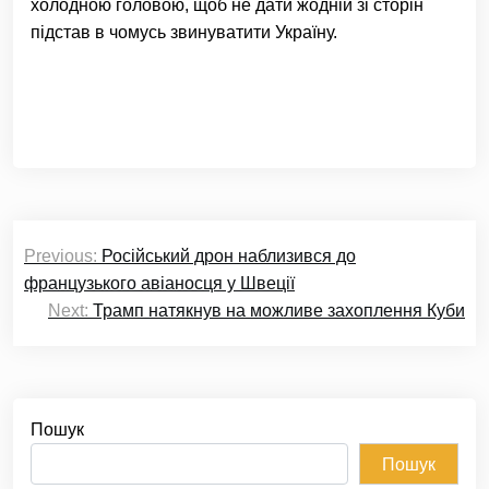
холодною головою, щоб не дати жодній зі сторін
підстав в чомусь звинуватити Україну.
Навігація
Previous:
Російський дрон наблизився до
записів
французького авіаносця у Швеції
Next:
Трамп натякнув на можливе захоплення Куби
Пошук
Пошук