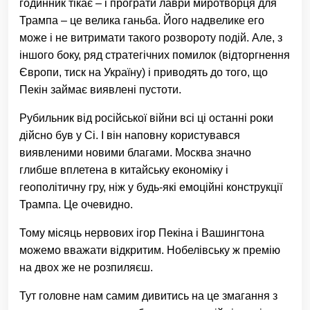
годинник тікає – і програти лаври миротворця для
Трампа – це велика ганьба. Його надвелике его
може і не витримати такого розвороту подій. Але, з
іншого боку, ряд стратегічних помилок (відторгнення
Європи, тиск на Україну) і приводять до того, що
Пекін займає виявлені пустоти.
Рубильник від російської війни всі ці останні роки
дійсно був у Сі. І він наповну користувався
виявленими новими благами. Москва значно
глибше вплетена в китайську економіку і
геополітичну гру, ніж у будь-які емоційні конструкції
Трампа. Це очевидно.
Тому місяць нервових ігор Пекіна і Вашингтона
можемо вважати відкритим. Нобелівську ж премію
на двох же не розпиляєш.
Тут головне нам самим дивитись на це змагання з