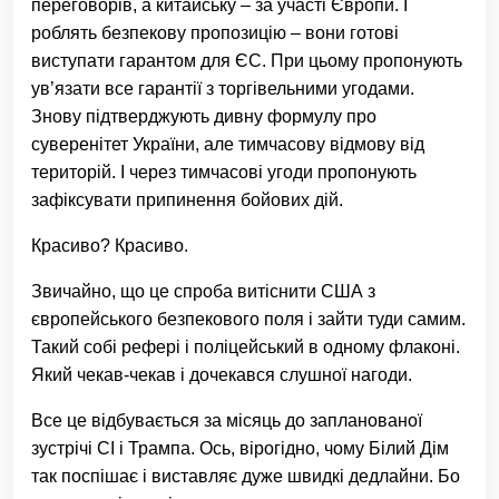
переговорів, а китайську – за участі Європи. І
роблять безпекову пропозицію – вони готові
виступати гарантом для ЄС. При цьому пропонують
ув’язати все гарантії з торгівельними угодами.
Знову підтверджують дивну формулу про
суверенітет України, але тимчасову відмову від
територій. І через тимчасові угоди пропонують
зафіксувати припинення бойових дій.
Красиво? Красиво.
Звичайно, що це спроба витіснити США з
європейського безпекового поля і зайти туди самим.
Такий собі рефері і поліцейський в одному флаконі.
Який чекав-чекав і дочекався слушної нагоди.
Все це відбувається за місяць до запланованої
зустрічі СІ і Трампа. Ось, вірогідно, чому Білий Дім
так поспішає і виставляє дуже швидкі дедлайни. Бо