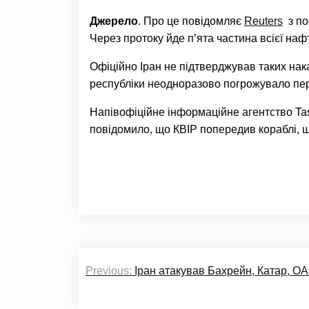
Джерело
. Про це повідомляє
Reuters
з по
Через протоку йде п’ята частина всієї нафт
Офіційно Іран не підтверджував таких нак
республіки неодноразово погрожувало пер
Напівофіційне інформаційне агентство Ta
повідомило, що КВІР попередив кораблі, 
Навігація
Previous:
Іран атакував Бахрейн, Катар, ОА
записів