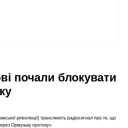
ові почали блокувати
ку
ламської революції) транслюють радіосигнал про те, що
ерез Ормузьку протоку».