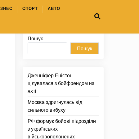
ІЗНЕС
СПОРТ
АВТО
Пошук
Пошук
Дженніфер Еністон
цілувалася з бойфрендом на
яхті
Москва здригнулась від
сильного вибуху
РФ формує бойові підрозділи
з українських
військовополонених