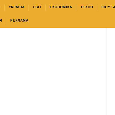
А
УКРАЇНА
СВІТ
ЕКОНОМІКА
ТЕХНО
ШОУ Б
Я
РЕКЛАМА