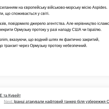
силанням на європейську військово-морську місію Aspides.
и, що споживається у світі.
азів, повідомило джерело агентства. Але керівництво ісламс
екрити Ормузьку протоку у разі нападу США чи Ізраїлю.
snim, вказуючи, що водний шлях як фактично закритий,
що транзит через Ормузьку протоку небезпечний.
Е та Кувейт
Next:
Іранці атакували нафтовий танкер біля узбережжя 