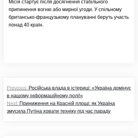
Місія стартує після досягнення стабільного
припинення вогню або мирної угоди. У спільному
британсько-французькому плануванні беруть участь
понад 40 країн.
Навігація
Previous:
Російська влада в істериці: «Україна домінує
записів
в нашому інформаційному полі!»
Next:
Приниження на Красній площі: як Україна
змусила Путіна ховати техніку під час параду