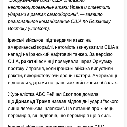
“Вооружённые силы США отразили
неспровоцированные атаки Ирана и ответили
ударами в рамках самообороны”, — заявило
региональное командование США по Ближнему
Востоку (Centcom).
Іранські військові підтвердили атаки на
американські кораблі, натомість звинуватили США в
нападі на іранський нафтовий танкер. За версією
США,
ракетні
есмінці прямували через Ормузьку
протоку 7 травня, коли іранські війська випустили
ракети, використовуючи дрони і катери. Американці
відповіли ударами по іранських військових об’єктах.
Журналістка ABC Рейчел Скот повідомила,
що
Дональд Трамп
назвав відповідні удари “всього
лише легеньким шлепком”. На питання про кінець
перемир’я, він відповів, що перемир’я ще в силі.