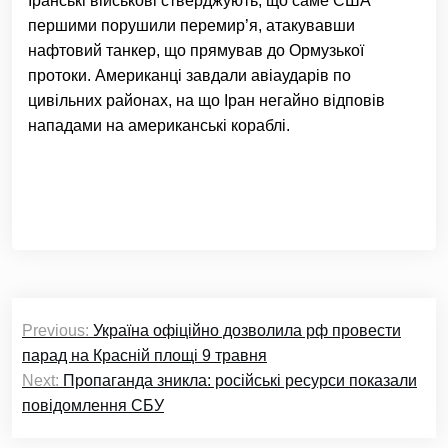
Іранські військові стверджують, що саме США
першими порушили перемир’я, атакувавши
нафтовий танкер, що прямував до Ормузької
протоки. Американці завдали авіаударів по
цивільних районах, на що Іран негайно відповів
нападами на американські кораблі.
Навігація
Previous:
Україна офіційно дозволила рф провести
записів
парад на Красній площі 9 травня
Next:
Пропаганда зникла: російські ресурси показали
повідомлення СБУ