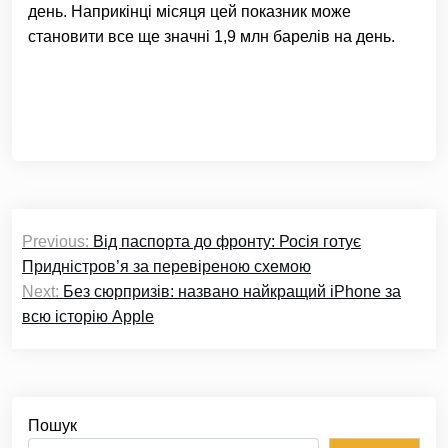
день. Наприкінці місяця цей показник може
становити все ще значні 1,9 млн барелів на день.
Навігація
Previous:
Від паспорта до фронту: Росія готує
записів
Придністров’я за перевіреною схемою
Next:
Без сюрпризів: названо найкращий iPhone за
всю історію Apple
Пошук