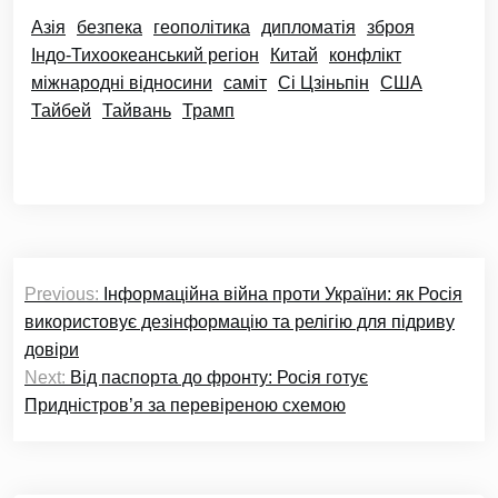
Азія
безпека
геополітика
дипломатія
зброя
Індо-Тихоокеанський регіон
Китай
конфлікт
міжнародні відносини
саміт
Сі Цзіньпін
США
Тайбей
Тайвань
Трамп
Навігація
Previous:
Інформаційна війна проти України: як Росія
записів
використовує дезінформацію та релігію для підриву
довіри
Next:
Від паспорта до фронту: Росія готує
Придністров’я за перевіреною схемою