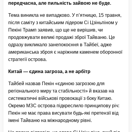
передчасна, але пильність зайвою не буде.
Тема виникла не випадково. У п’ятницю, 15 травня,
після саміту з китайським лідером Сі Цзіньпіном у
Пекіні Трамп заявив, що ще не вирішив, чи
продовжувати великі продажі зброї Тайваню. Це
одразу викликало занепокоєння в Тайбеї, адже
американська зброя є наріжним каменем оборонної
стратегії острова.
Китай — єдина загроза, а не арбітр
Тайбей назвав Пекін «єдиною загрозою для
регіонального миру та стабільності» й вказав на
систематичні військові провокації з боку Китаю.
Окремо МЗС острова підкреслило принципову річ:
Пекін не має права висувати будь-які претензії від
імені Тайваню на міжнародному рівні.