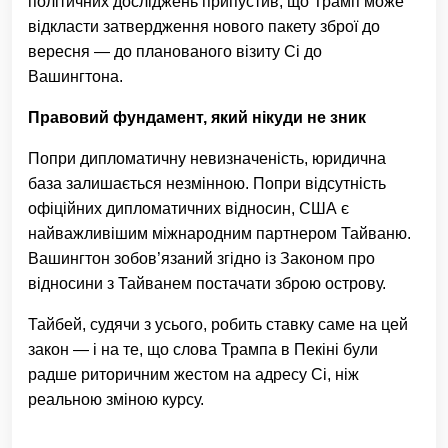
політичних досліджень припустив, що Трамп може
відкласти затвердження нового пакету зброї до
вересня — до планованого візиту Сі до
Вашингтона.
Правовий фундамент, який нікуди не зник
Попри дипломатичну невизначеність, юридична
база залишається незмінною. Попри відсутність
офіційних дипломатичних відносин, США є
найважливішим міжнародним партнером Тайваню.
Вашингтон зобов’язаний згідно із Законом про
відносини з Тайванем постачати зброю острову.
Тайбей, судячи з усього, робить ставку саме на цей
закон — і на те, що слова Трампа в Пекіні були
радше риторичним жестом на адресу Сі, ніж
реальною зміною курсу.