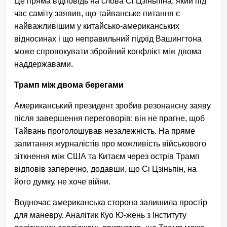
Це пряма відповідь на слова Сі Цзіньпіна, який під
час саміту заявив, що тайванське питання є
найважливішим у китайсько-американських
відносинах і що неправильний підхід Вашингтона
може спровокувати збройний конфлікт між двома
наддержавами.
Трамп між двома берегами
Американський президент зробив резонансну заяву
після завершення переговорів: він не прагне, щоб
Тайвань проголошував незалежність. На пряме
запитання журналістів про можливість військового
зіткнення між США та Китаєм через острів Трамп
відповів заперечно, додавши, що Сі Цзіньпін, на
його думку, не хоче війни.
Водночас американська сторона залишила простір
для маневру. Аналітик Куо Ю-жень з Інституту