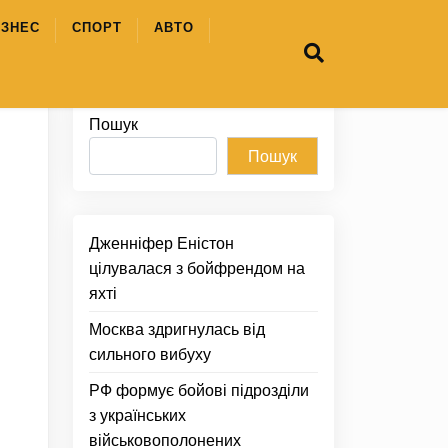
ІЗНЕС
СПОРТ
АВТО
Пошук
Пошук
Дженніфер Еністон
цілувалася з бойфрендом на
яхті
Москва здригнулась від
сильного вибуху
РФ формує бойові підрозділи
з українських
військовополонених