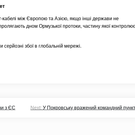
ет
-кабелі між Європою та Азією, якщо інші держави не
 пролягають дном Ормузької протоки, частину якої контролю
 серйозні збої в глобальній мережі.
ни з ЄС
Next:
У Покровську вражений командний пункт 