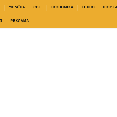
А
УКРАЇНА
СВІТ
ЕКОНОМІКА
ТЕХНО
ШОУ Б
Я
РЕКЛАМА