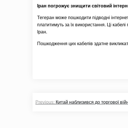
Іран погрожує знищити світовий інтерн
Тегеран може пошкодити підводні інтернет
платитимуть за їх використання. Ці кабелі
Іран.
Пошкодження цих кабелів здатне викликати
Навігація
Previous:
Китай наблизився до торгової вій
записів