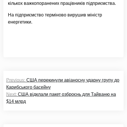
кількох важкопоранених працівників підприємства.
На підприємство терміново вирушив міністр
енергетики.
Навігація
Previous:
США перекинули авіаносну ударну групу до
записів
Карибського басейну
Next:
США відклали пакет озброєнь для Тайваню на
$14 млрд