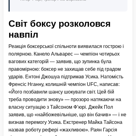
Світ боксу розколовся
навпіл
Реакція боксерської спільноти виявилася гострою і
полярною. Канело Альварес — чемпіон чотирьох
вагових категорій — заявив, що зупинка була
правомірною: боксер не захищав себе під градом
ударів. Ентоні Джошуа підтримав Усика. Натомість
Френсіс Нганну, колишній чемпіон UFC, написав:
«Його позбавили шансу шокувати світ. Цей бій
треба проводити знову» — прозоро натякаючи на
власну ситуацію з Тайсоном Ф’юрі. Джейк Пол
заявив, що «найбожевільніше, що він бачив» — і не
визнав перемогу Усика. Екстренер Майка Тайсона
назвав роботу рефері «жахливою». Раян Гарсія