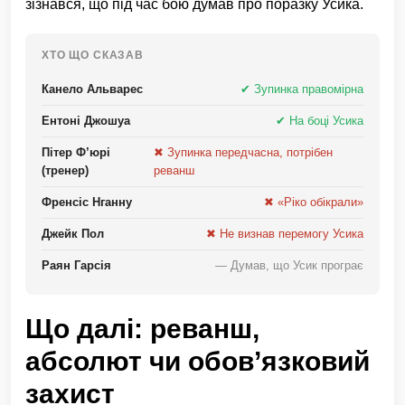
зізнався, що під час бою думав про поразку Усика.
ХТО ЩО СКАЗАВ
Канело Альварес
✔ Зупинка правомірна
Ентоні Джошуа
✔ На боці Усика
Пітер Ф’юрі
✖ Зупинка передчасна, потрібен
(тренер)
реванш
Френсіс Нганну
✖ «Ріко обікрали»
Джейк Пол
✖ Не визнав перемогу Усика
Раян Гарсія
— Думав, що Усик програє
Що далі: реванш,
абсолют чи обов’язковий
захист