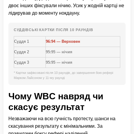
двоє інших фіксували нічию. Усик у жодній картці не
лідирував до моменту нокдауну.
СУДДІВСЬКІ КАРТКИ ПІСЛЯ 10 РАУНДІВ
Суддя 1
96:94 — Верховен
Суддя 2
95:95 — нічия
Суддя 3
95:95 — нічия
* Картки зафіксовані після 10 раундів, до завершення бою рефері
Марком Лайсоном у 11-му раунді
Чому WBC навряд чи
скасує результат
Незважаючи на всю гучність протесту, шанси на
скасування результату є мінімальними. За
правилами боксу рефері наділений