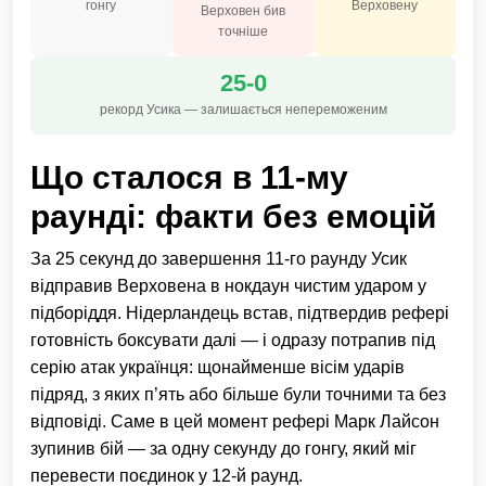
гонгу
Верховену
Верховен бив
точніше
25-0
рекорд Усика — залишається непереможеним
Що сталося в 11-му
раунді: факти без емоцій
За 25 секунд до завершення 11-го раунду Усик
відправив Верховена в нокдаун чистим ударом у
підборіддя. Нідерландець встав, підтвердив рефері
готовність боксувати далі — і одразу потрапив під
серію атак українця: щонайменше вісім ударів
підряд, з яких п’ять або більше були точними та без
відповіді. Саме в цей момент рефері Марк Лайсон
зупинив бій — за одну секунду до гонгу, який міг
перевести поєдинок у 12-й раунд.