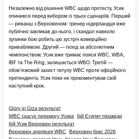
Незалежно від рішення WBC щодо протесту, Усик
опинився перед вибором із трьох сценаріїв. Перший
— реванш з Верховеном: тренер нідерландця вже
публічно закликав до нього, і скандал навколо
зупинки бою робить цю зустріч комерційно
привабливою. Другий — похід за абсолютним
чемпіонством: Усик вже тримає пояси WBC, WBA,
IBF та The Ring, залишається WBO. Третій —
обов’язковий захист титулу WBC проти офіційного
претендента. Усик поки не прокоментував свій
наступний крок.
Glory in Giza результат
WBC скасує перемогу Усика
бій Єгипет піраміди
бій Усик Верховен результат
Верховен апеляція WBC
Верховен бокс 2026