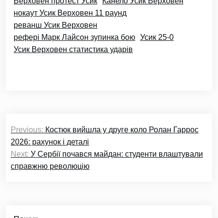
Верховен протест Усик
Канело Усик Верховен
нокаут Усик Верховен 11 раунд
реванш Усик Верховен
рефері Марк Лайсон зупинка бою
Усик 25-0
Усик Верховен статистика ударів
Навігація
Previous:
Костюк вийшла у друге коло Ролан Гаррос
записів
2026: рахунок і деталі
Next:
У Сербії почався майдан: студенти влаштували
справжню революцію