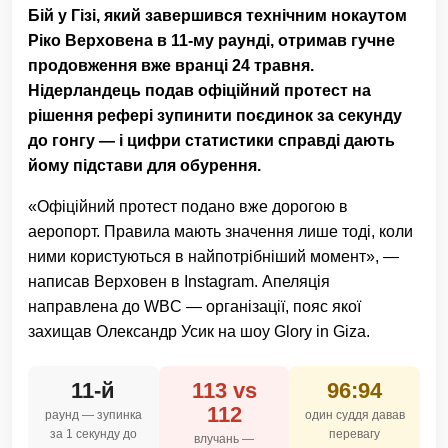
Бій у Гізі, який завершився технічним нокаутом
Ріко Верховена в 11-му раунді, отримав гучне
продовження вже вранці 24 травня.
Нідерландець подав офіційний протест на
рішення рефері зупинити поєдинок за секунду
до гонгу — і цифри статистики справді дають
йому підстави для обурення.
«Офіційний протест подано вже дорогою в
аеропорт. Правила мають значення лише тоді, коли
ними користуються в найпотрібніший момент», —
написав Верховен в Instagram. Апеляція
направлена до WBC — організації, пояс якої
захищав Олександр Усик на шоу Glory in Giza.
11-й
113 vs
96:94
112
раунд — зупинка
один суддя давав
за 1 секунду до
перевагу
влучань —