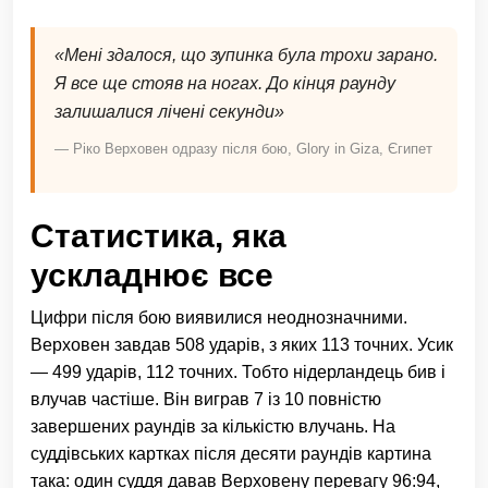
«Мені здалося, що зупинка була трохи зарано.
Я все ще стояв на ногах. До кінця раунду
залишалися лічені секунди»
— Ріко Верховен одразу після бою, Glory in Giza, Єгипет
Статистика, яка
ускладнює все
Цифри після бою виявилися неоднозначними.
Верховен завдав 508 ударів, з яких 113 точних. Усик
— 499 ударів, 112 точних. Тобто нідерландець бив і
влучав частіше. Він виграв 7 із 10 повністю
завершених раундів за кількістю влучань. На
суддівських картках після десяти раундів картина
така: один суддя давав Верховену перевагу 96:94,