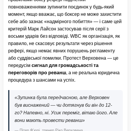
повноваженнями зупинити поєдинок у будь-який
момент, якщо вважає, що боксер не може захистити
себе або зазнає «надмірного побиття» — і саме цей
критерій Марк Лайсон застосував після серії з
восьми ударів без відповіді. WBC як організація, як
правило, не скасовує результати через рішення
рефері, якщо немає явних порушень регламенту
або суддівської помилки. Протест Верховена — це
передусім
сигнал для громадськості та
переговорів про реванш
, а не реальна юридична
процедура з шансами на успіх.
«Зупинка була передчасною, але Верховен
був виснажений — чи дотягнув би він до 12-
го? Напевно, ні. Усик переміг, вітаю його. Але
вони мають провести реванш»
— Пітер Ф’юрі, тренер Ріко Верховена