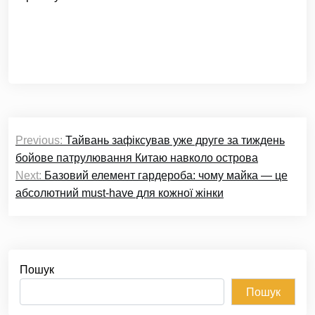
Навігація
Previous:
Тайвань зафіксував уже друге за тиждень
записів
бойове патрулювання Китаю навколо острова
Next:
Базовий елемент гардероба: чому майка — це
абсолютний must-have для кожної жінки
Пошук
Пошук