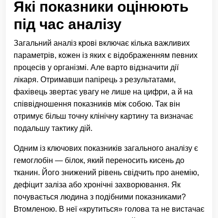
Які показники оцінюють
під час аналізу
Загальний аналіз крові включає кілька важливих
параметрів, кожен із яких є відображенням певних
процесів у організмі. Але варто відзначити дії
лікаря. Отримавши папірець з результатами,
фахівець звертає увагу не лише на цифри, а й на
співвідношення показників між собою. Так він
отримує більш точну клінічну картину та визначає
подальшу тактику дій.
Одним із ключових показників загального аналізу є
гемоглобін — білок, який переносить кисень до
тканин. Його знижений рівень свідчить про анемію,
дефіцит заліза або хронічні захворювання. Як
почувається людина з подібними показниками?
Втомленою. В неї «крутиться» голова та не вистачає